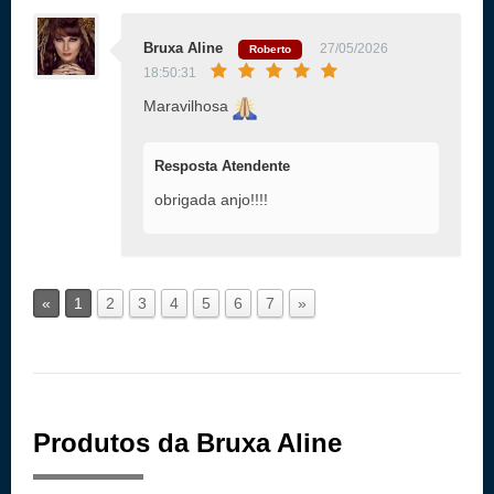
Bruxa Aline
27/05/2026
Roberto
18:50:31
Maravilhosa
Resposta Atendente
obrigada anjo!!!!
«
1
2
3
4
5
6
7
»
Produtos da Bruxa Aline