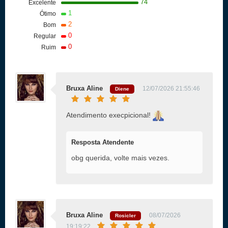
74
Excelente
1
Ótimo
2
Bom
0
Regular
0
Ruim
Bruxa Aline
12/07/2026 21:55:46
Diene
Atendimento execpicional!
Resposta Atendente
obg querida, volte mais vezes.
Bruxa Aline
08/07/2026
Rosicler
19:19:22