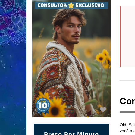
Con
Olá! So
você a 
Preço Por Minuto