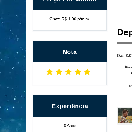
Chat:
R$ 1,00 p/mim.
Dep
Nota
Das
2.0
Exce
Re
Experiência
6 Anos