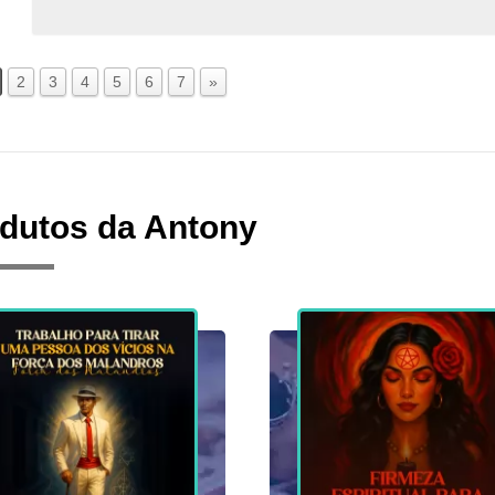
2
3
4
5
6
7
»
dutos da Antony