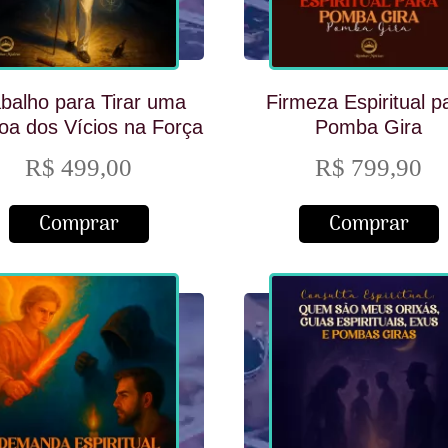
balho para Tirar uma
Firmeza Espiritual p
oa dos Vícios na Força
Pomba Gira
dos Malandros
R$ 499,00
R$ 799,90
Comprar
Comprar