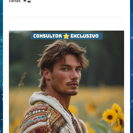
cartas. 🌟🔮