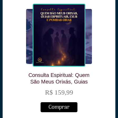
Consulta Espiritual: Quem
São Meus Orixás, Guias
Espirituais, Exus e Pombas
R$ 159,99
Giras
Comprar