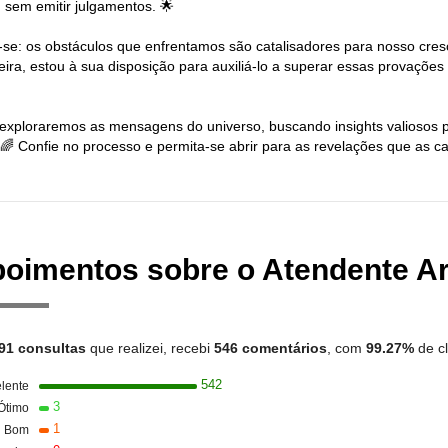
, sem emitir julgamentos. 🌟
se: os obstáculos que enfrentamos são catalisadores para nosso cresc
eira, estou à sua disposição para auxiliá-lo a superar essas provações
 exploraremos as mensagens do universo, buscando insights valiosos par
. 🌈 Confie no processo e permita-se abrir para as revelações que as ca
oimentos sobre o Atendente Ar
91 consultas
que realizei, recebi
546 comentários
, com
99.27%
de cl
542
lente
3
Ótimo
1
Bom