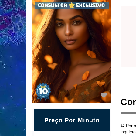
Con
Preço Por Minuto
🔮 Por 
inquiet