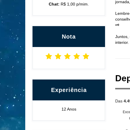
jornada
Chat:
R$ 1,00 p/mim.
Lembre-
conselh
🗝️
Nota
Juntos,
interior
Dep
Experiência
Das
4.4
12 Anos
Exce