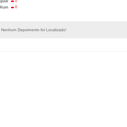
0
gular
0
Ruim
Nenhum Depoimento foi Localizado!