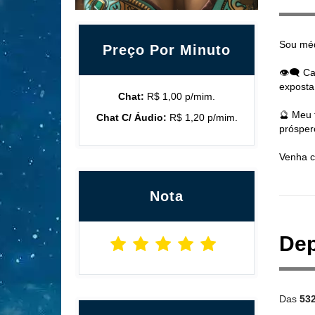
Sou médi
Preço Por Minuto
👁️‍🗨️
exposta
Chat:
R$ 1,00 p/mim.
🔮 Meu 
Chat C/ Áudio:
R$ 1,20 p/mim.
prósper
Venha c
Nota
Dep
Das
53