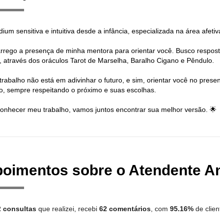
um sensitiva e intuitiva desde a infância, especializada na área afeti
 Carrego a presença de minha mentora para orientar você. Busco respost
, através dos oráculos Tarot de Marselha, Baralho Cigano e Pêndulo.
trabalho não está em adivinhar o futuro, e sim, orientar você no prese
o, sempre respeitando o próximo e suas escolhas.
onhecer meu trabalho, vamos juntos encontrar sua melhor versão. 🌟
oimentos sobre o Atendente A
2 consultas
que realizei, recebi
62 comentários
, com
95.16%
de clien