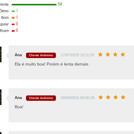
59
lente
3
Ótimo
0
Bom
0
gular
0
Ruim
Ana
17/07/2025 10:11:26
Cliente Anônimo
Ela é muito boa! Porém é lenta demais .
Ana
09/09/2024 09:00:28
Cliente Anônimo
Boa!