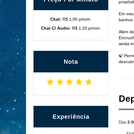
propósi
Em meus
Chat:
R$ 1,00 p/mim.
banhos 
Chat C/ Áudio:
R$ 1,20 p/mim.
Além do
Encruzi
ainda m
🍃 Perm
Nota
descubr
Dep
Experiência
Das
2.0
Exce