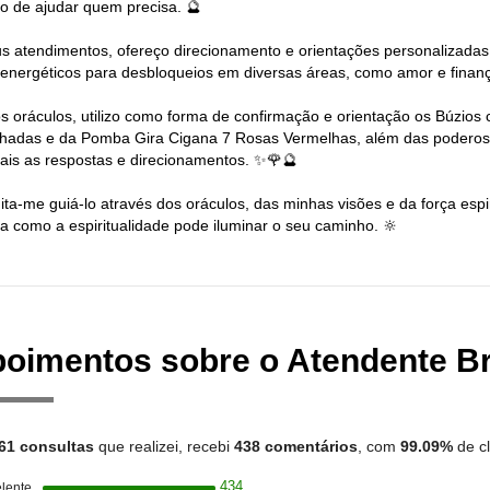
to de ajudar quem precisa. 🔮
 atendimentos, ofereço direcionamento e orientações personalizadas,
energéticos para desbloqueios em diversas áreas, como amor e finanç
s oráculos, utilizo como forma de confirmação e orientação os Búzios
lhadas e da Pomba Gira Cigana 7 Rosas Vermelhas, além das poderosa
ais as respostas e direcionamentos. ✨🌹🔮
ita-me guiá-lo através dos oráculos, das minhas visões e da força es
a como a espiritualidade pode iluminar o seu caminho. 🔆
oimentos sobre o Atendente B
61 consultas
que realizei, recebi
438 comentários
, com
99.09%
de cl
434
lente