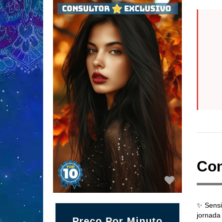
Con
✨ Sensi
jornada
Preço Por Minuto