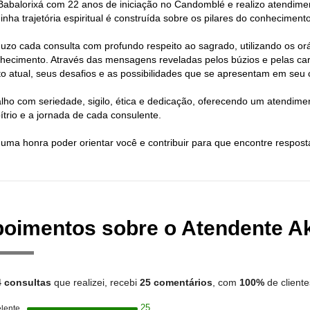
Babalorixá com 22 anos de iniciação no Candomblé e realizo atendim
inha trajetória espiritual é construída sobre os pilares do conhecime
uzo cada consulta com profundo respeito ao sagrado, utilizando os or
hecimento. Através das mensagens reveladas pelos búzios e pelas car
 atual, seus desafios e as possibilidades que se apresentam em seu
lho com seriedade, sigilo, ética e dedicação, oferecendo um atendimen
bítrio e a jornada de cada consulente.
 uma honra poder orientar você e contribuir para que encontre respost
oimentos sobre o Atendente Ak
4 consultas
que realizei, recebi
25 comentários
, com
100%
de cliente
25
lente