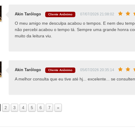
Akin Tarólogo
07/07/2026 21:08:02
Cliente Anônimo
O meu amigo me desculpa acabou o tempos. E nem deu tempo 
não percebi acabou o tempo tá. Sempre uma grande honra cons
muito da leitura viu.
Akin Tarólogo
05/07/2026 20:35:14
Cliente Anônimo
A melhor consulta que eu tive até hj... excelente... se consult
2
3
4
5
6
7
»