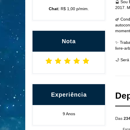
🔮 Sou 
2017. M
Chat:
R$ 1,00 p/mim.
🌿 Cond
autocon
momento
Nota
✨ Traba
livre-ar
🌙 Será
Dep
Experiência
9 Anos
Das
23
Exce