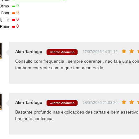
0
Ótimo
0
Bom
0
gular
0
Ruim
Akin Tarólogo
27/07/2026 14:31:12
Cliente Anônimo
Consulto com frequencia , sempre coerente , nao fala uma coi
tambem coerente com o que tem acontecido
Akin Tarólogo
08/07/2026 21:03:20
Cliente Anônimo
Bastante profundo nas explicações das cartas e bem assertivo
bastante confiança.