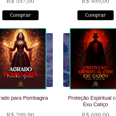
R$ 597,00
R$ 499,00
Comprar
Comprar
rado para Pombagira
Proteção Espiritual 
Exu Catiço
R$ 299,90
R$ 699,00