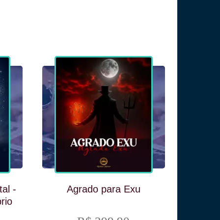
al -
Agrado para Exu
brio