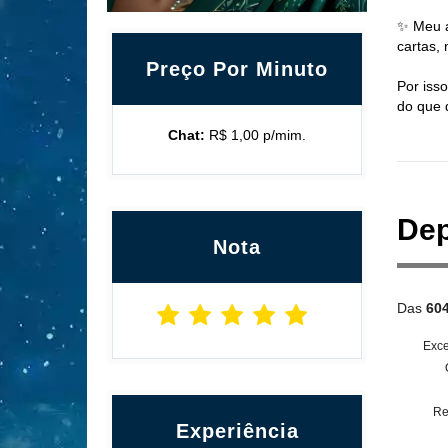
✨ Meu a
cartas,
Preço Por Minuto
Por iss
do que 
Chat:
R$ 1,00 p/mim.
Dep
Nota
Das
60
Exce
Re
Experiência