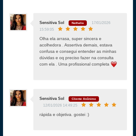
Sensitiva Sol
17/01/2026
Nathalia
15:59:05
Olha ela arrasa, super sincera e
acolhedora . Assertiva demais, estava
confusa e consegui entender as minhas
dúvidas e oq preciso fazer na consulta
com ela . Uma profissional completa
Sensitiva Sol
Cliente Anônimo
12/01/2026 14:49:25
rápida e objetiva. gostei :)