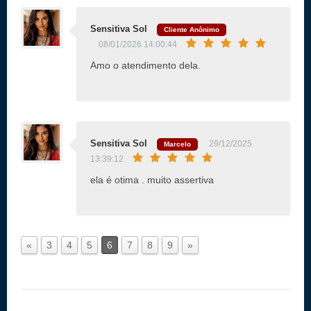
Sensitiva Sol
Cliente Anônimo
08/01/2026 14:00:44
Amo o atendimento dela.
Sensitiva Sol
29/12/2025
Marcelo
13:39:12
ela é otima . muito assertiva
«
3
4
5
6
7
8
9
»