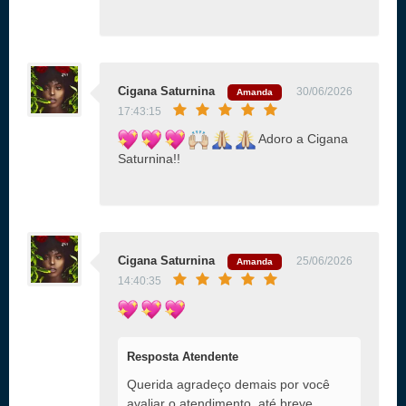
Cigana Saturnina
30/06/2026
Amanda
17:43:15
Adoro a Cigana
Saturnina!!
Cigana Saturnina
25/06/2026
Amanda
14:40:35
Resposta Atendente
Querida agradeço demais por você
avaliar o atendimento, até breve.