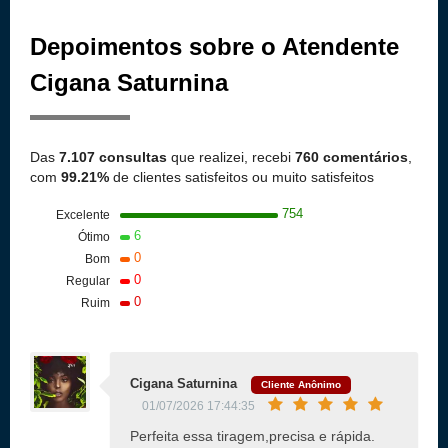
Depoimentos sobre o Atendente
Cigana Saturnina
Das
7.107 consultas
que realizei, recebi
760 comentários
,
com
99.21%
de clientes satisfeitos ou muito satisfeitos
754
Excelente
6
Ótimo
0
Bom
0
Regular
0
Ruim
Cigana Saturnina
Cliente Anônimo
01/07/2026 17:44:35
Perfeita essa tiragem,precisa e rápida.