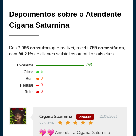
Depoimentos sobre o Atendente
Cigana Saturnina
Das
7.096 consultas
que realizei, recebi
759 comentários
,
com
99.21%
de clientes satisfeitos ou muito satisfeitos
753
Excelente
6
Ótimo
0
Bom
0
Regular
0
Ruim
Cigana Saturnina
11/05/2026
Amanda
22:28:46
Amo ela, a Cigana Saturnina!!