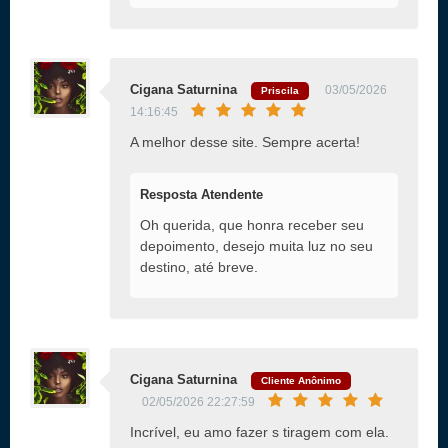
Cigana Saturnina
03/05/2026
Priscila
14:16:45
A melhor desse site. Sempre acerta!
Resposta Atendente
Oh querida, que honra receber seu
depoimento, desejo muita luz no seu
destino, até breve.
Cigana Saturnina
Cliente Anônimo
02/05/2026 22:27:59
Incrível, eu amo fazer s tiragem com ela.