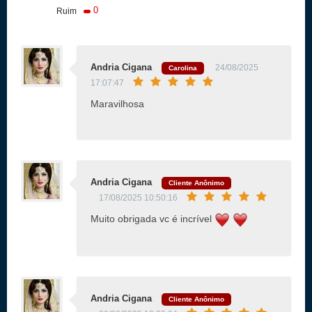
0
Ruim
Andria Cigana
24/08/2025
Carolina
17:07:47
Maravilhosa
Andria Cigana
Cliente Anônimo
17/08/2025 10:50:16
Muito obrigada vc é incrível
Andria Cigana
Cliente Anônimo