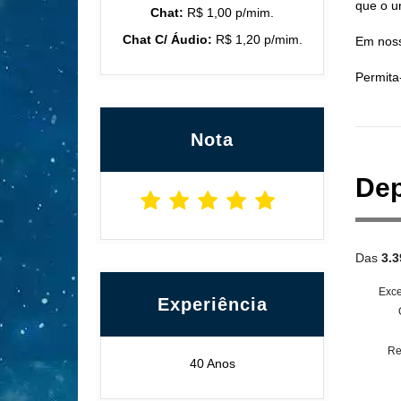
que o u
Chat:
R$ 1,00 p/mim.
Chat C/ Áudio:
R$ 1,20 p/mim.
Em noss
Permita
Nota
Dep
Das
3.3
Exce
Experiência
Re
40 Anos