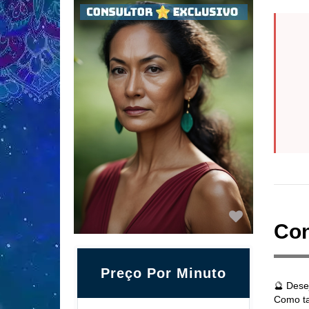
Con
Preço Por Minuto
🔮 Dese
Como ta