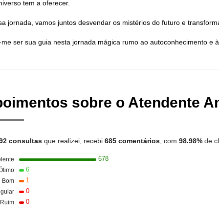
niverso tem a oferecer.
a jornada, vamos juntos desvendar os mistérios do futuro e transform
-me ser sua guia nesta jornada mágica rumo ao autoconhecimento e à
oimentos sobre o Atendente A
92 consultas
que realizei, recebi
685 comentários
, com
98.98%
de cl
678
lente
6
Ótimo
1
Bom
0
gular
0
Ruim