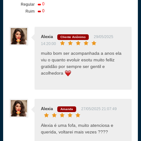
0
Regular
0
Ruim
Alexia
29/05/2025
Cliente Anônimo
14:20:00
muito bom ser acompanhada a anos ela
viu o quanto evoluir esotu muito felliz
gratidão por sempre ser gentil e
acolhedora
Alexia
27/05/2025 21:07:49
Amanda
Alexia é uma fofa, muito atenciosa e
querida, voltarei mais vezes ????