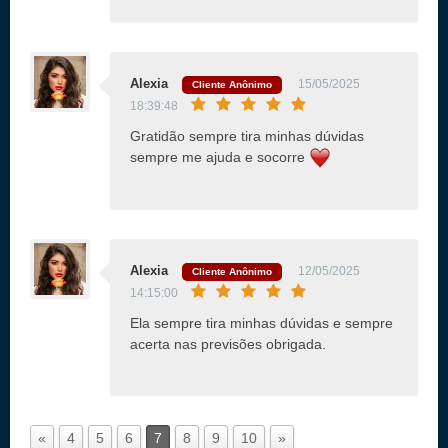
Alexia
15/05/2025
Cliente Anônimo
18:39:48
Gratidão sempre tira minhas dúvidas
sempre me ajuda e socorre
Alexia
12/05/2025
Cliente Anônimo
14:15:00
Ela sempre tira minhas dúvidas e sempre
acerta nas previsões obrigada.
«
4
5
6
7
8
9
10
»