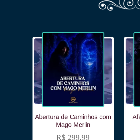
Maria
a de
Abertura de Caminhos com
Af
Mago Merlin
R$ 299,99