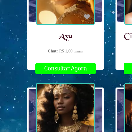
Aya
Ci
Chat:
R$ 1,00
p/mim.
Consultar Agora