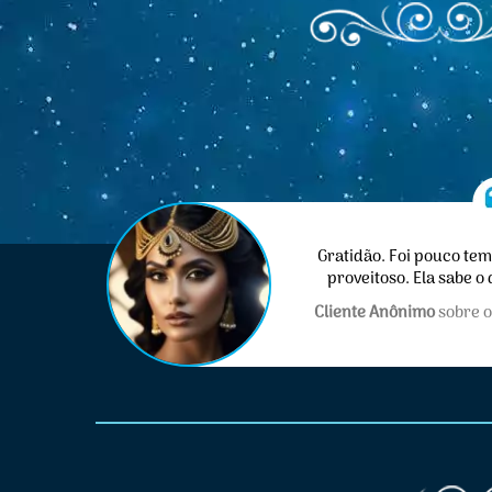
der!!
Gratidão. Foi pouco te
proveitoso. Ela sabe o 
igano
momento. Ex
Cliente Anônimo
sobre o