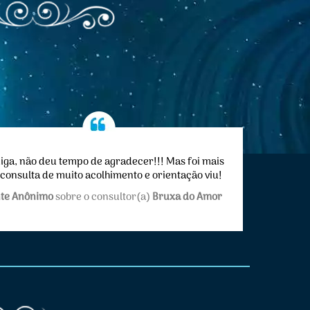
iga, não deu tempo de agradecer!!! Mas foi mais
consulta de muito acolhimento e orientação viu!
Gratidão sempre!
nte Anônimo
sobre o consultor(a)
Bruxa do Amor