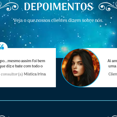
DEPOIMENTOS
Veja o que nossos clientes dizem sobre nós.
mpo...mesmo assim foi bem
Ai am
que diz e bate com todo o
uma 
celente
 consultor(a)
Mística Irina
Clie