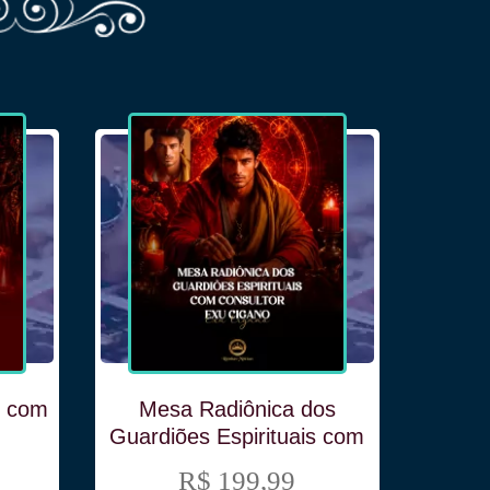
Me
Gua
Con
o com
Mesa Radiônica dos
Guardiões Espirituais com
Consultor Exu Cigano
R$ 199,99