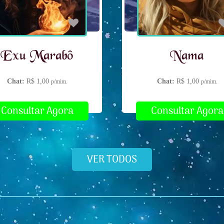
Exu Marabô
Nama
Chat:
R$ 1,00
Chat:
R$ 1,00
p/mim.
p/mim.
Consultar Agora
Consultar Agora
VER TODOS