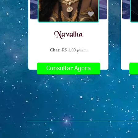
Navalha
Chat:
R$ 1,00
p/mim.
Consultar Agora