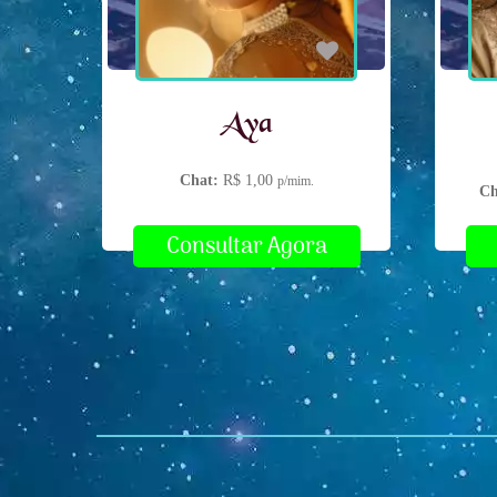
Aya
Chat:
R$ 1,00
p/mim.
Ch
Consultar Agora