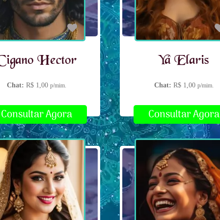
Cigano Hector
Yá Elaris
Chat:
R$ 1,00
Chat:
R$ 1,00
p/mim.
p/mim.
Consultar Agora
Consultar Agora