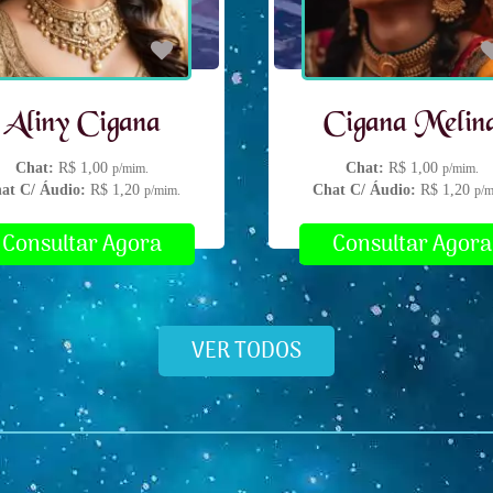
Aliny Cigana
Cigana Melin
Chat:
R$ 1,00
Chat:
R$ 1,00
p/mim.
p/mim.
at C/ Áudio:
R$ 1,20
Chat C/ Áudio:
R$ 1,20
p/mim.
p/m
Consultar Agora
Consultar Agora
VER TODOS