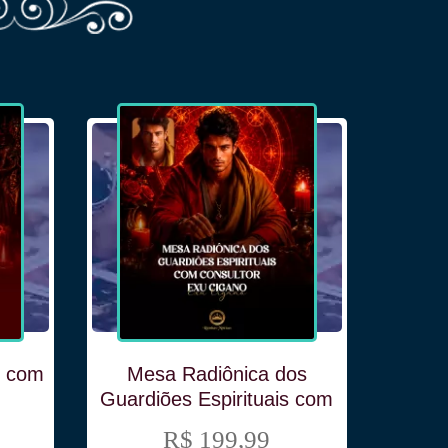
Me
Gua
Con
o com
Mesa Radiônica dos
Guardiões Espirituais com
Consultor Exu Cigano
R$ 199,99