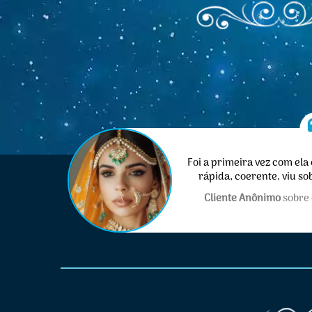
Foi a primeira vez com ela 
rápida, coerente, viu so
auxiliou bastante, a
Cliente Anônimo
sobre 