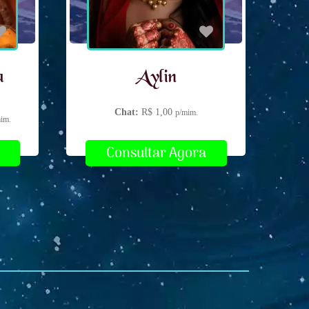
a
Aylin
Chat:
R$ 1,00
p/mim.
im.
Consultar Agora