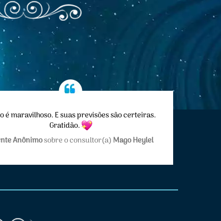
 é maravilhoso. E suas previsões são certeiras.
Gratidão.
ente Anônimo
sobre o consultor(a)
Mago Heylel