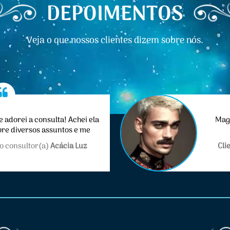
DEPOIMENTOS
Veja o que nossos clientes dizem sobre nós.
e adorei a consulta! Achei ela
Mago
bre diversos assuntos e me
lém de super simpática!
o consultor(a)
Acácia Luz
Cli