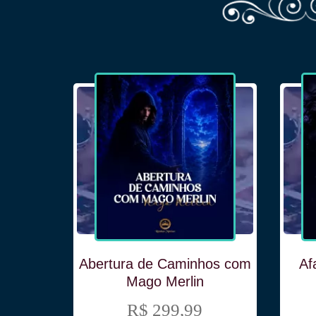
Maria
a de
Abertura de Caminhos com
Af
Mago Merlin
R$ 299,99