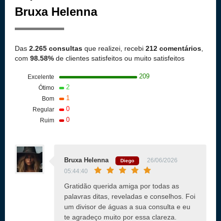
Bruxa Helenna
Das
2.265 consultas
que realizei, recebi
212 comentários
,
com
98.58%
de clientes satisfeitos ou muito satisfeitos
209
Excelente
2
Ótimo
1
Bom
0
Regular
0
Ruim
Bruxa Helenna
26/06/2026
Diego
05:44:40
Gratidão querida amiga por todas as
palavras ditas, reveladas e conselhos. Foi
um divisor de águas a sua consulta e eu
te agradeço muito por essa clareza.