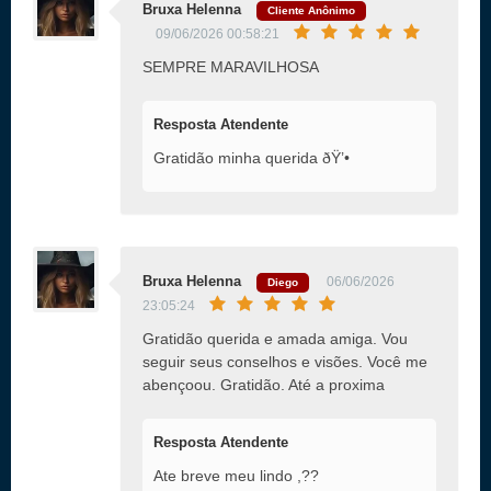
Bruxa Helenna
Cliente Anônimo
09/06/2026 00:58:21
SEMPRE MARAVILHOSA
Resposta Atendente
Gratidão minha querida ðŸ’•
Bruxa Helenna
06/06/2026
Diego
23:05:24
Gratidão querida e amada amiga. Vou
seguir seus conselhos e visões. Você me
abençoou. Gratidão. Até a proxima
Resposta Atendente
Ate breve meu lindo ,??