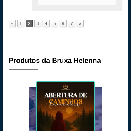
«
1
2
3
4
5
6
7
»
Produtos da Bruxa Helenna