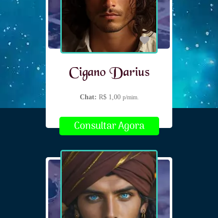
Cigano Darius
Chat:
R$ 1,00
p/mim.
Consultar Agora