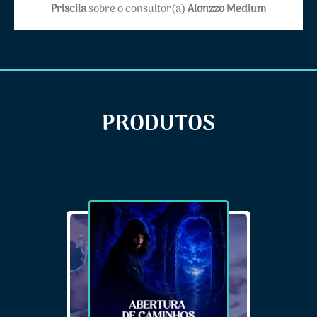
clareza. Irei chamar novamente daqui a pouco.
Priscila
sobre o consultor(a)
Alonzzo Medium
PRODUTOS