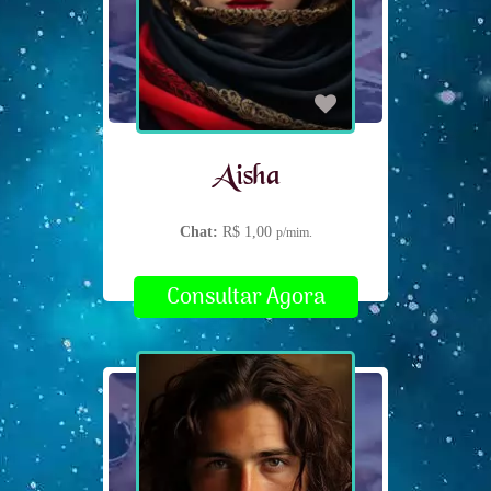
Aisha
Chat:
R$ 1,00
p/mim.
Consultar Agora