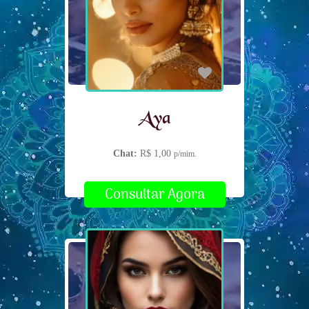
Aya
Chat:
R$ 1,00
p/mim.
Consultar Agora