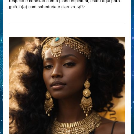
respeito e conexão com o plano espiritual, estou aqui para
guiá-lo(a) com sabedoria e clareza. 🌿✨