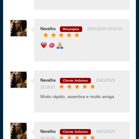
Navalha
28/01/2025 03:02:02
Rosangela
Navalha
25/01/2025
Cliente Anônimo
22:10:57
Muito rápido, assertiva e muito amiga
Navalha
18/01/2025
Cliente Anônimo
18:36:06