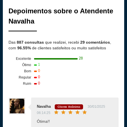
Depoimentos sobre o Atendente
Navalha
Das
887 consultas
que realizei, recebi
29 comentários
,
com
96.55%
de clientes satisfeitos ou muito satisfeitos
28
Excelente
1
Ótimo
0
Bom
0
Regular
0
Ruim
Navalha
30/01/2025
Cliente Anônimo
06:14:25
Ótima!!