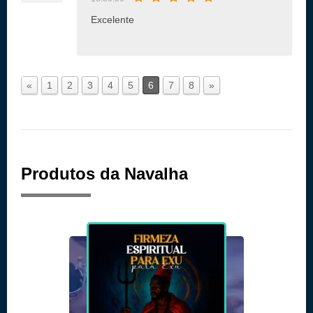
Excelente
«
1
2
3
4
5
6
7
8
»
Produtos da Navalha