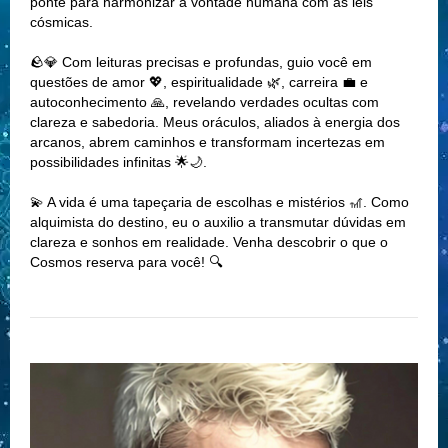
ponte para harmonizar a vontade humana com as leis
cósmicas.
🪨💎 Com leituras precisas e profundas, guio você em
questões de amor 💖, espiritualidade 🌿, carreira 💼 e
autoconhecimento 🙏, revelando verdades ocultas com
clareza e sabedoria. Meus oráculos, aliados à energia dos
arcanos, abrem caminhos e transformam incertezas em
possibilidades infinitas 🌟🌙.
💫 A vida é uma tapeçaria de escolhas e mistérios 🎢. Como
alquimista do destino, eu o auxilio a transmutar dúvidas em
clareza e sonhos em realidade. Venha descobrir o que o
Cosmos reserva para você! 🔍