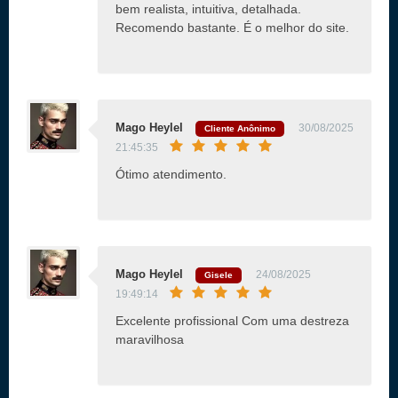
bem realista, intuitiva, detalhada.
Recomendo bastante. É o melhor do site.
Mago Heylel
30/08/2025
Cliente Anônimo
21:45:35
Ótimo atendimento.
Mago Heylel
24/08/2025
Gisele
19:49:14
Excelente profissional Com uma destreza
maravilhosa