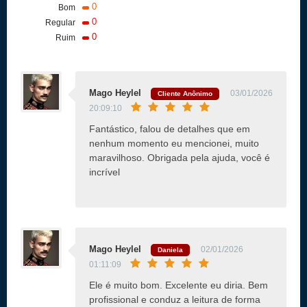
0
Bom
0
Regular
0
Ruim
Mago Heylel
03/01/2026
Cliente Anônimo
20:09:10
Fantástico, falou de detalhes que em
nenhum momento eu mencionei, muito
maravilhoso. Obrigada pela ajuda, você é
incrível
Mago Heylel
02/01/2026
Daniela
01:11:09
Ele é muito bom. Excelente eu diria. Bem
profissional e conduz a leitura de forma