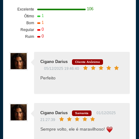
106
Excelente
1
Ótimo
1
Bom
0
Regular
0
Ruim
Cigano Darius
Cliente Anônimo
05/12/2025 19:46:40
Perfeito
Cigano Darius
01/12/2025
Samanta
21:27:39
Sempre volto, ele é maravilhoso!