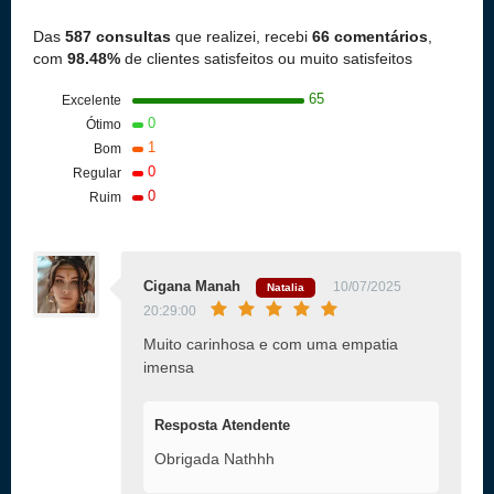
Das
587 consultas
que realizei, recebi
66 comentários
,
com
98.48%
de clientes satisfeitos ou muito satisfeitos
65
Excelente
0
Ótimo
1
Bom
0
Regular
0
Ruim
Cigana Manah
10/07/2025
Natalia
20:29:00
Muito carinhosa e com uma empatia
imensa
Resposta Atendente
Obrigada Nathhh