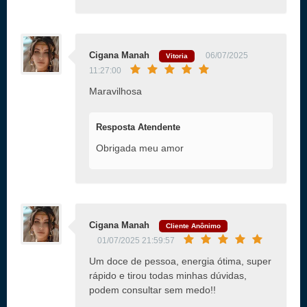
Cigana Manah
06/07/2025
Vitoria
11:27:00
Maravilhosa
Resposta Atendente
Obrigada meu amor
Cigana Manah
Cliente Anônimo
01/07/2025 21:59:57
Um doce de pessoa, energia ótima, super
rápido e tirou todas minhas dúvidas,
podem consultar sem medo!!