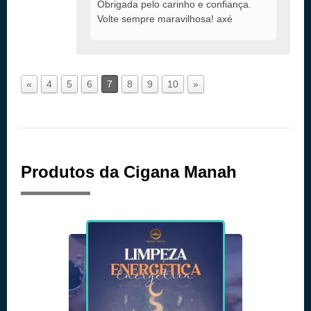
Obrigada pelo carinho e confiança.
Volte sempre maravilhosa! axé
«
4
5
6
7
8
9
10
»
Produtos da Cigana Manah