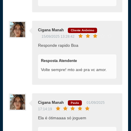
Cigana Manah
Cliente Anônimo
15/09/2025 13:28:42
Responde rapido Boa
Resposta Atendente
Volte sempre! mto axé pra vc amor.
Cigana Manah
01/09/2025
Paula
17:14:19
Ela é ótimaaaa só joguem