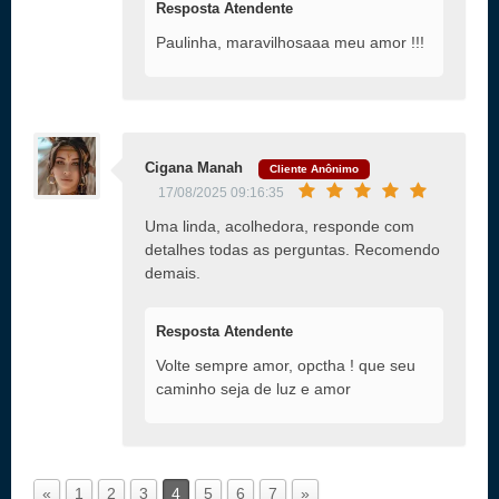
Resposta Atendente
Paulinha, maravilhosaaa meu amor !!!
Cigana Manah
Cliente Anônimo
17/08/2025 09:16:35
Uma linda, acolhedora, responde com
detalhes todas as perguntas. Recomendo
demais.
Resposta Atendente
Volte sempre amor, opctha ! que seu
caminho seja de luz e amor
«
1
2
3
4
5
6
7
»