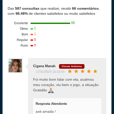
Das
587 consultas
que realizei, recebi
66 comentários
,
com
98.48%
de clientes satisfeitos ou muito satisfeitos
65
Excelente
0
Ótimo
1
Bom
0
Regular
0
Ruim
Cigana Manah
Cliente Anônimo
17/11/2025 10:33:54
Foi muito bom falar com ela, acalmou
meu coração, viu bem o jogo, a situação.
Gratidão
Resposta Atendente
axé amada !