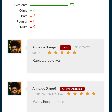
272
Excelente
6
Ótimo
2
Bom
0
Regular
0
Ruim
Anna de Xangô
31/07/2026
Talita
00:02:32
Rápida e objetiva
Anna de Xangô
Cliente Anônimo
28/07/2026 13:01:47
Maravilhosa demais