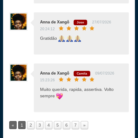
Anna de Xangô
27/07/2026
Jose
20:24:12
Gratidão
Anna de Xangô
09/07/2026
Camila
15:23:26
Muito querida, rapida, assertiva. Volto
sempre
«
1
2
3
4
5
6
7
»