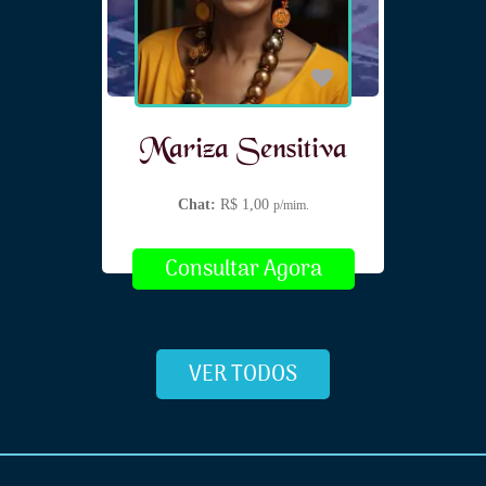
Mariza Sensitiva
Chat:
R$ 1,00
p/mim.
Consultar Agora
VER TODOS