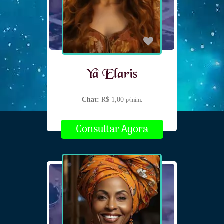
Yá Elaris
Chat:
R$ 1,00
p/mim.
Consultar Agora