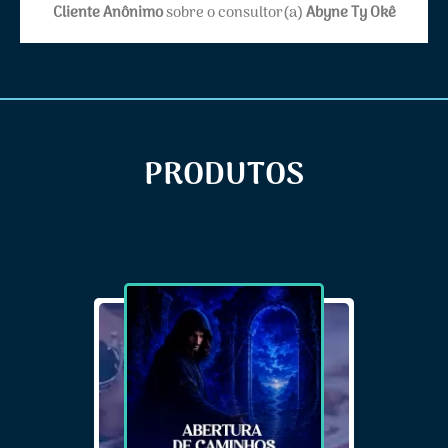
previsão acertada!
Cliente Anônimo
sobre o consultor(a)
Abyne Ty Okê
PRODUTOS