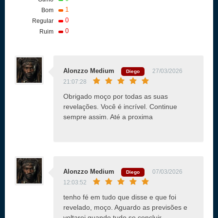
1
Bom
0
Regular
0
Ruim
Alonzzo Medium
27/03/2026
Diego
21:07:28
Obrigado moço por todas as suas
revelações. Você é incrível. Continue
sempre assim. Até a proxima
Alonzzo Medium
07/03/2026
Diego
12:03:52
tenho fé em tudo que disse e que foi
revelado, moço. Aguardo as previsões e
voltarei quando tudo se concluir.