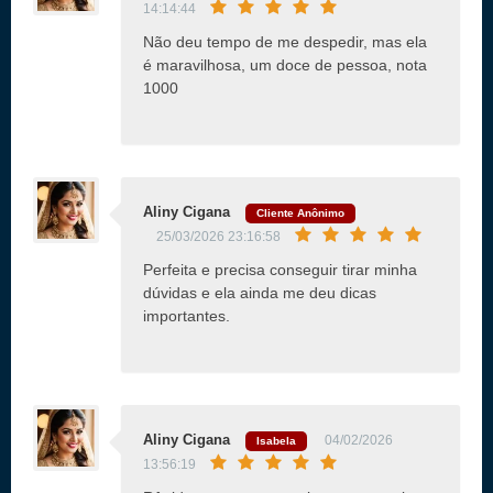
14:14:44
Não deu tempo de me despedir, mas ela
é maravilhosa, um doce de pessoa, nota
1000
Aliny Cigana
Cliente Anônimo
25/03/2026 23:16:58
Perfeita e precisa conseguir tirar minha
dúvidas e ela ainda me deu dicas
importantes.
Aliny Cigana
04/02/2026
Isabela
13:56:19