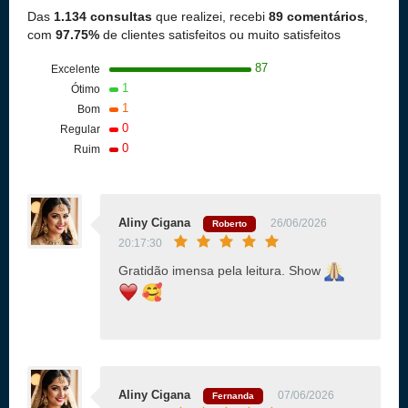
Das
1.134 consultas
que realizei, recebi
89 comentários
,
com
97.75%
de clientes satisfeitos ou muito satisfeitos
87
Excelente
1
Ótimo
1
Bom
0
Regular
0
Ruim
Aliny Cigana
26/06/2026
Roberto
20:17:30
Gratidão imensa pela leitura. Show
Aliny Cigana
07/06/2026
Fernanda